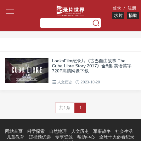
登录
/
注册
求片
捐助
LooksFilm纪录片《古巴自由故事 The
Cuba Libre Story 2017》全8集 英语英字
720P高清网盘下载
人文历史
2023-10-20
共1条
1
网站首页
科学探索
自然地理
人文历史
军事战争
社会生活
儿童教育
短视频优选
专享资源
帮助中心
全球十大必看纪录