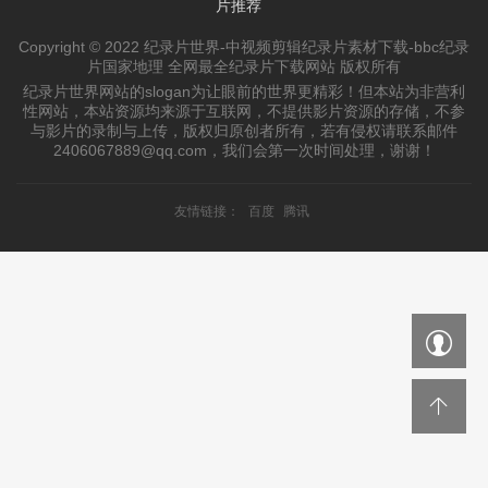
片推荐
Copyright © 2022 纪录片世界-中视频剪辑纪录片素材下载-bbc纪录
片国家地理 全网最全纪录片下载网站 版权所有
纪录片世界网站的slogan为让眼前的世界更精彩！但本站为非营利
性网站，本站资源均来源于互联网，不提供影片资源的存储，不参
与影片的录制与上传，版权归原创者所有，若有侵权请联系邮件
2406067889@qq.com，我们会第一次时间处理，谢谢！
友情链接：
百度
腾讯