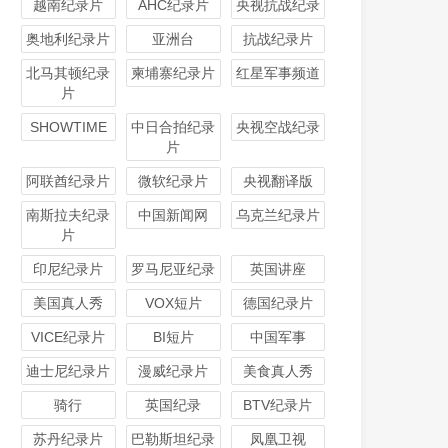
越南纪录片
AHC纪录片
央视抗战纪录
奥地利纪录片
亚洲台
抗战纪录片
北马其顿纪录
柬埔寨纪录片
红星军事频道
片
SHOWTIME
中日合拍纪录
央视空战纪录
片
阿联酋纪录片
微软纪录片
央视翻译版
南斯拉夫纪录
中国新闻网
乌克兰纪录片
片
印尼纪录片
罗马尼亚纪录
英国讲座
美国真人秀
VOX短片
德国纪录片
VICE纪录片
BI短片
中国军事
迪士尼纪录片
漫威纪录片
美食真人秀
骑行
英国纪录
BTV纪录片
苏丹纪录片
巴勒斯坦纪录
凤凰卫视