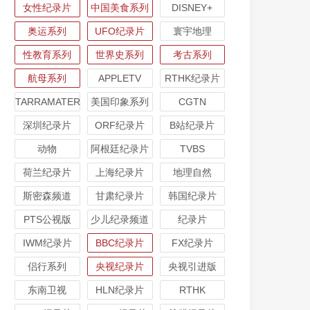
女性纪录片
中国美食系列
DISNEY+
奥运系列
UFO纪录片
寰宇地理
性教育系列
世界史系列
考古系列
航母系列
APPLETV
RTHK纪录片
TARRAMATER
美国印象系列
CGTN
深圳纪录片
ORF纪录片
B站纪录片
动物
阿根廷纪录片
TVBS
荷兰纪录片
上海纪录片
地理自然
斯密森频道
甘肃纪录片
韩国纪录片
PTS公视版
少儿纪录频道
纪录片
IWM纪录片
BBC纪录片
FX纪录片
侣行系列
央视纪录片
央视引进版
东南卫视
HLN纪录片
RTHK