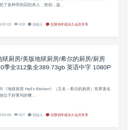
犯了各种罪的囚犯杀人，抢劫，盗...
-02-03
418
创始人
仅限包年或永久会员专享
狱厨房/美版地狱厨房/希尔的厨房/厨房
-20季全312集全389.73gb 英语中字 1080P
地狱厨房 Hell’s Kitchen》（又名：希尔的厨房）世界著名
位于好莱坞的餐...
-04-06
627
创始人
仅限包年或永久会员专享