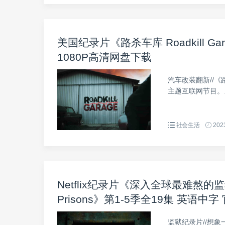
美国纪录片《路杀车库 Roadkill Ga
1080P高清网盘下载
汽车改装翻新//《路杀车
主题互联网节目。..
社会生活
2023
Netflix纪录片《深入全球最难熬的监狱 Insi
Prisons》第1-5季全19集 英语中
监狱纪录片//​