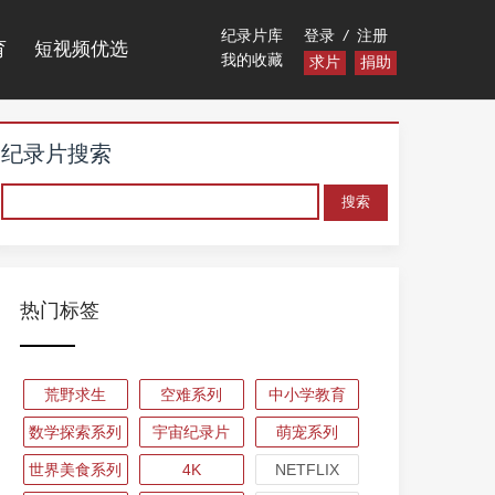
纪录片库
登录
/
注册
育
短视频优选
我的收藏
求片
捐助
纪录片搜索
热门标签
荒野求生
空难系列
中小学教育
数学探索系列
宇宙纪录片
萌宠系列
世界美食系列
4K
NETFLIX