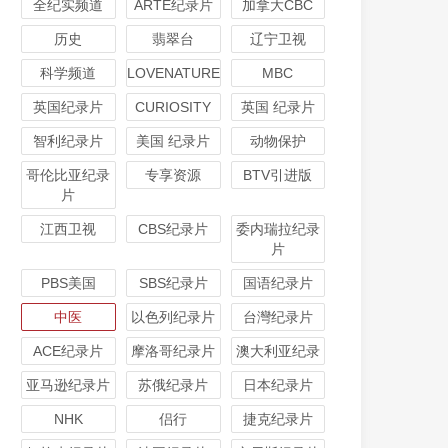
全纪实频道
ARTE纪录片
加拿大CBC
历史
翡翠台
辽宁卫视
科学频道
LOVENATURE
MBC
英国纪录片
CURIOSITY
英国 纪录片
智利纪录片
美国 纪录片
动物保护
哥伦比亚纪录
专享资源
BTV引进版
片
江西卫视
CBS纪录片
委内瑞拉纪录
片
PBS美国
SBS纪录片
国语纪录片
中医
以色列纪录片
台灣纪录片
ACE纪录片
摩洛哥纪录片
澳大利亚纪录
亚马逊纪录片
苏俄纪录片
日本纪录片
NHK
侣行
捷克纪录片