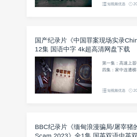
短视频优选
20
国产纪录片《中国罪案现场实录China Cr
12集 国语中字 4k超高清网盘下载
第一集：高速上嚣
四集：家中连遭横祸
短视频优选
20
BBC纪录片《缅甸浪漫骗局/屠宰猪的浪漫骗局
Scam 2023》全1集 国英双语中英