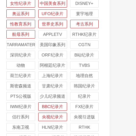
女性纪录片
中国美食系列
DISNEY+
奥运系列
UFO纪录片
寰宇地理
性教育系列
世界史系列
考古系列
航母系列
APPLETV
RTHK纪录片
TARRAMATER
美国印象系列
CGTN
深圳纪录片
ORF纪录片
B站纪录片
动物
阿根廷纪录片
TVBS
荷兰纪录片
上海纪录片
地理自然
斯密森频道
甘肃纪录片
韩国纪录片
PTS公视版
少儿纪录频道
纪录片
IWM纪录片
BBC纪录片
FX纪录片
侣行系列
央视纪录片
央视引进版
东南卫视
HLN纪录片
RTHK