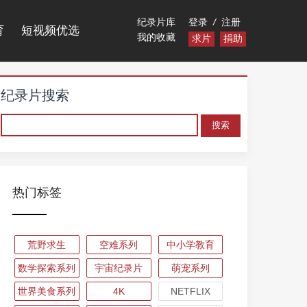
纪录片库
登录
/
注册
育
短视频优选
我的收藏
求片
捐助
纪录片搜索
热门标签
荒野求生
空难系列
中小学教育
数学探索系列
宇宙纪录片
萌宠系列
世界美食系列
4K
NETFLIX