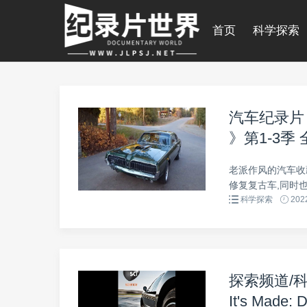
首页
科学探索
汽车纪录片《老爷
》第1-3季 
老派作风的汽车收
修复复古车,同时
科学探索
2022
探索频道/
It's Made