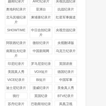
越南纪录片
AHC纪录片
央视抗战纪录
奥地利纪录片
亚洲台
抗战纪录片
北马其顿纪录
柬埔寨纪录片
红星军事频道
片
SHOWTIME
中日合拍纪录
央视空战纪录
片
阿联酋纪录片
微软纪录片
央视翻译版
南斯拉夫纪录
中国新闻网
乌克兰纪录片
片
印尼纪录片
罗马尼亚纪录
英国讲座
美国真人秀
VOX短片
德国纪录片
VICE纪录片
BI短片
中国军事
迪士尼纪录片
漫威纪录片
美食真人秀
骑行
英国纪录
BTV纪录片
苏丹纪录片
巴勒斯坦纪录
凤凰卫视