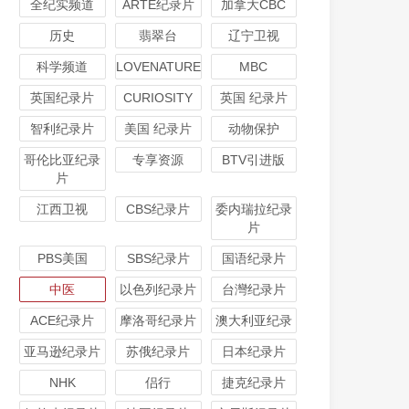
全纪实频道
ARTE纪录片
加拿大CBC
历史
翡翠台
辽宁卫视
科学频道
LOVENATURE
MBC
英国纪录片
CURIOSITY
英国 纪录片
智利纪录片
美国 纪录片
动物保护
哥伦比亚纪录
专享资源
BTV引进版
片
江西卫视
CBS纪录片
委内瑞拉纪录
片
PBS美国
SBS纪录片
国语纪录片
中医
以色列纪录片
台灣纪录片
ACE纪录片
摩洛哥纪录片
澳大利亚纪录
亚马逊纪录片
苏俄纪录片
日本纪录片
NHK
侣行
捷克纪录片