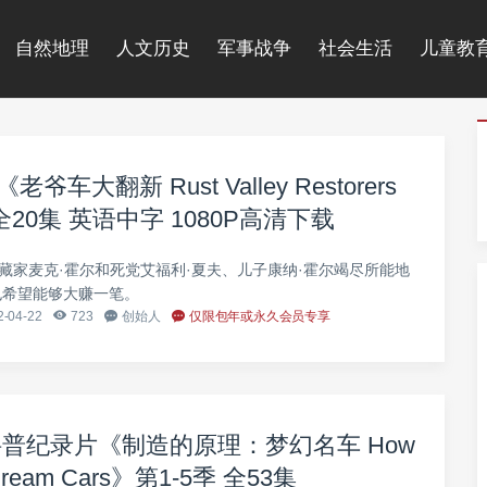
自然地理
人文历史
军事战争
社会生活
儿童教
车大翻新 Rust Valley Restorers
全20集 英语中字 1080P高清下载
藏家麦克·霍尔和死党艾福利·夏夫、儿子康纳·霍尔竭尽所能地
也希望能够大赚一笔。
-04-22
723
创始人
仅限包年或永久会员专享
科普纪录片《制造的原理：梦幻名车 How
: Dream Cars》第1-5季 全53集