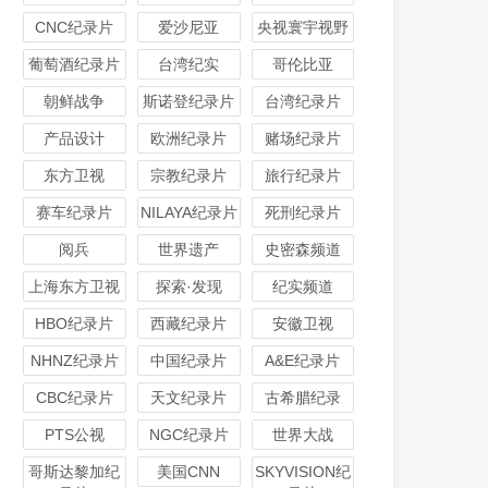
CNC纪录片
爱沙尼亚
央视寰宇视野
葡萄酒纪录片
台湾纪实
哥伦比亚
朝鲜战争
斯诺登纪录片
台湾纪录片
产品设计
欧洲纪录片
赌场纪录片
东方卫视
宗教纪录片
旅行纪录片
赛车纪录片
NILAYA纪录片
死刑纪录片
阅兵
世界遗产
史密森频道
上海东方卫视
探索·发现
纪实频道
HBO纪录片
西藏纪录片
安徽卫视
NHNZ纪录片
中国纪录片
A&E纪录片
CBC纪录片
天文纪录片
古希腊纪录
PTS公视
NGC纪录片
世界大战
哥斯达黎加纪
美国CNN
SKYVISION纪