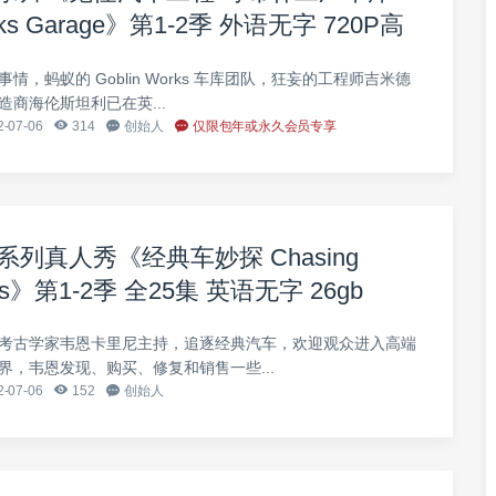
orks Garage》第1-2季 外语无字 720P高
情，蚂蚁的 Goblin Works 车库团队，狂妄的工程师吉米德
商海伦斯坦利已在英...
-07-06
314
创始人
仅限包年或永久会员专享
列真人秀《经典车妙探 Chasing
Cars》第1-2季 全25集 英语无字 26gb
清网盘下载
考古学家韦恩卡里尼主持，追逐经典汽车，欢迎观众进入高端
界，韦恩发现、购买、修复和销售一些...
-07-06
152
创始人