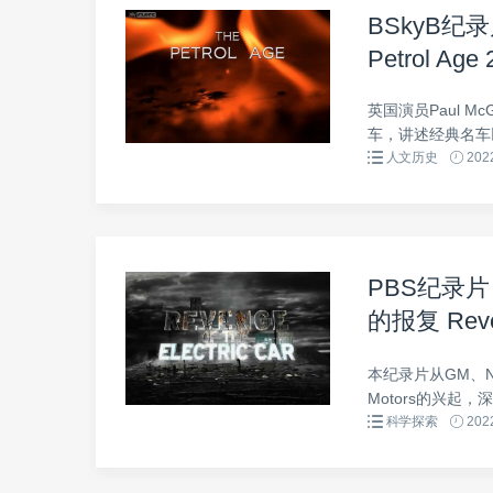
BSkyB纪
Petrol 
​英国演员Paul
车，讲述经典名车以
人文历史
2022
PBS纪录
的报复 Reven
中英双字 7
本纪录片从GM、N
Motors的兴起，
科学探索
2022