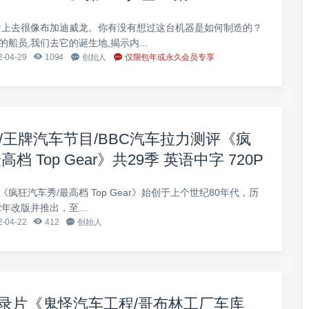
/1080p网盘高清下载
看上去很像布加迪威龙。你有没有想过这台机器是如何制造的？
船员,我们去它的诞生地,揭示内...
-04-29
1094
创始人
仅限包年或永久会员专享
片/王牌汽车节目/BBC汽车拉力测评《疯
档 Top Gear》共29季 英语中字 720P
《疯狂汽车秀/最高档 Top Gear》始创于上个世纪80年代，历
2年改版并推出，至...
-04-22
412
创始人
录片《鬼怪汽车工程/哥布林工厂车库