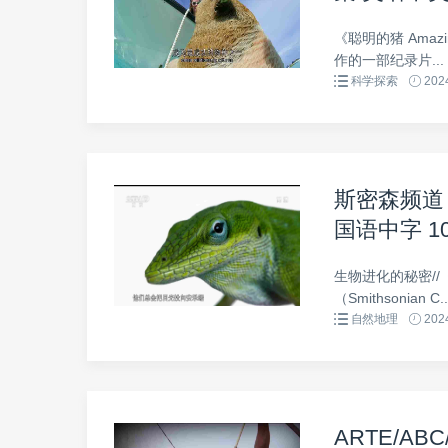
《聪明的猪 Amazin
作的一部纪录片...
科学探索
2024
斯密森频道《蜥
国语中字 1
生物进化的秘密//《
（Smithsonian C..
自然地理
2024
ARTE/AB