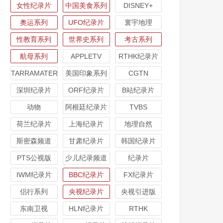
女性纪录片
中国美食系列
DISNEY+
奥运系列
UFO纪录片
寰宇地理
性教育系列
世界史系列
考古系列
航母系列
APPLETV
RTHK纪录片
TARRAMATER
美国印象系列
CGTN
深圳纪录片
ORF纪录片
B站纪录片
动物
阿根廷纪录片
TVBS
荷兰纪录片
上海纪录片
地理自然
斯密森频道
甘肃纪录片
韩国纪录片
PTS公视版
少儿纪录频道
纪录片
IWM纪录片
BBC纪录片
FX纪录片
侣行系列
央视纪录片
央视引进版
东南卫视
HLN纪录片
RTHK