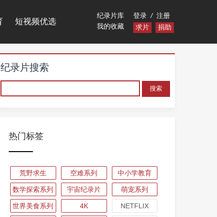
纪录片库
登录
/
注册
育
短视频优选
我的收藏
求片
捐助
纪录片搜索
热门标签
荒野求生
空难系列
中小学教育
数学探索系列
宇宙纪录片
萌宠系列
世界美食系列
4K
NETFLIX