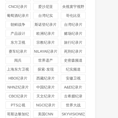
CNC纪录片
爱沙尼亚
央视寰宇视野
葡萄酒纪录片
台湾纪实
哥伦比亚
朝鲜战争
斯诺登纪录片
台湾纪录片
产品设计
欧洲纪录片
赌场纪录片
东方卫视
宗教纪录片
旅行纪录片
赛车纪录片
NILAYA纪录片
死刑纪录片
阅兵
世界遗产
史密森频道
上海东方卫视
探索·发现
纪实频道
HBO纪录片
西藏纪录片
安徽卫视
NHNZ纪录片
中国纪录片
A&E纪录片
CBC纪录片
天文纪录片
古希腊纪录
PTS公视
NGC纪录片
世界大战
哥斯达黎加纪
美国CNN
SKYVISION纪