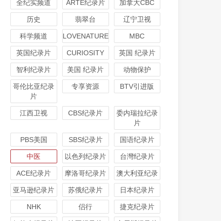
全纪实频道
ARTE纪录片
加拿大CBC
历史
翡翠台
辽宁卫视
科学频道
LOVENATURE
MBC
英国纪录片
CURIOSITY
英国 纪录片
智利纪录片
美国 纪录片
动物保护
哥伦比亚纪录
专享资源
BTV引进版
片
江西卫视
CBS纪录片
委内瑞拉纪录
片
PBS美国
SBS纪录片
国语纪录片
中医
以色列纪录片
台灣纪录片
ACE纪录片
摩洛哥纪录片
澳大利亚纪录
亚马逊纪录片
苏俄纪录片
日本纪录片
NHK
侣行
捷克纪录片