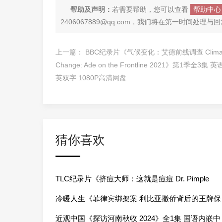
帮助及声明：
若需要帮助，您可以查看
帮助中心
2406067889@qq.com，我们将在第一时间处理与
上一篇：
BBC纪录片《气候变化：艾德前线调查 Clima
Change: Ade on the Frontline 2021》第1季全3集 
英双字 1080P高清网盘
猜你喜欢
TLC纪录片《挤痘大师：这就是痘痘 Dr. Pimple
Popper: This is Zit 2023》第1-11季全83集 英语中
冷暖人生《菲律宾绑架案 利比亚撤侨背后的王牌保
英双字 1080P高清网盘下载
镖 2024》全1集 国语中字 720P高清网盘
近观中国《探访河南秋收 2024》全1集 国语内嵌中