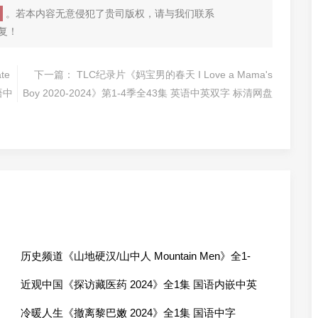
。若本内容无意侵犯了贵司版权，请与我们联系
回复！
te
下一篇：
TLC纪录片《妈宝男的春天 I Love a Mama's
英语中
Boy 2020-2024》第1-4季全43集 英语中英双字 标清网盘
历史频道《山地硬汉/山中人 Mountain Men》全1-
11季全158集 英语中字 1080P高清网盘下载
近观中国《探访藏医药 2024》全1集 国语内嵌中英
双字 720P高清网盘
冷暖人生《撤离黎巴嫩 2024》全1集 国语中字