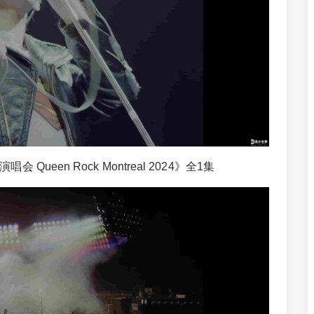
ueen Rock Montreal 2024》全1集