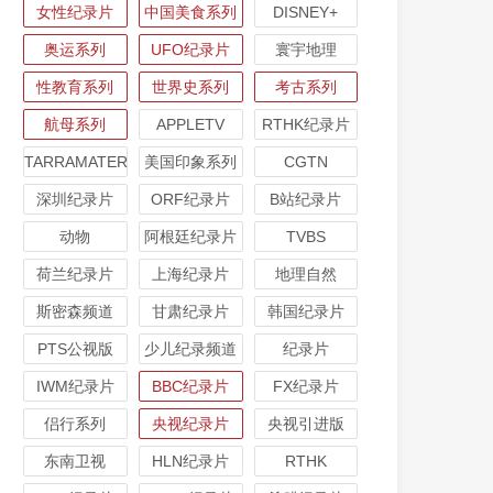
女性纪录片
中国美食系列
DISNEY+
奥运系列
UFO纪录片
寰宇地理
性教育系列
世界史系列
考古系列
航母系列
APPLETV
RTHK纪录片
TARRAMATER
美国印象系列
CGTN
深圳纪录片
ORF纪录片
B站纪录片
动物
阿根廷纪录片
TVBS
荷兰纪录片
上海纪录片
地理自然
斯密森频道
甘肃纪录片
韩国纪录片
PTS公视版
少儿纪录频道
纪录片
IWM纪录片
BBC纪录片
FX纪录片
侣行系列
央视纪录片
央视引进版
东南卫视
HLN纪录片
RTHK