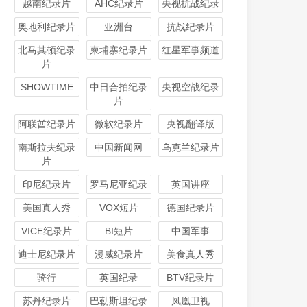
越南纪录片
AHC纪录片
央视抗战纪录
奥地利纪录片
亚洲台
抗战纪录片
北马其顿纪录
柬埔寨纪录片
红星军事频道
片
SHOWTIME
中日合拍纪录
央视空战纪录
片
阿联酋纪录片
微软纪录片
央视翻译版
南斯拉夫纪录
中国新闻网
乌克兰纪录片
片
印尼纪录片
罗马尼亚纪录
英国讲座
美国真人秀
VOX短片
德国纪录片
VICE纪录片
BI短片
中国军事
迪士尼纪录片
漫威纪录片
美食真人秀
骑行
英国纪录
BTV纪录片
苏丹纪录片
巴勒斯坦纪录
凤凰卫视