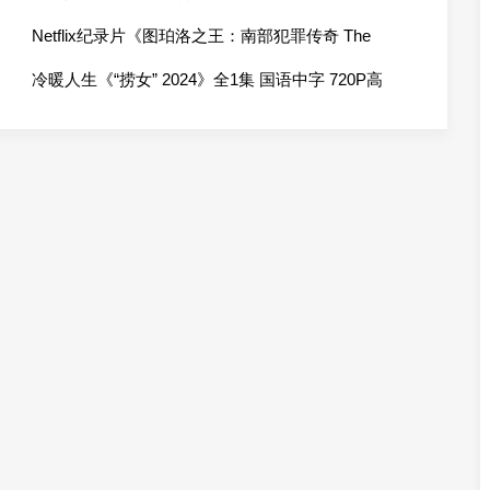
720P高清网盘
Netflix纪录片《图珀洛之王：南部犯罪传奇 The
Kings of Tupelo: A Southern Crime Saga 2024》全1
冷暖人生《“捞女” 2024》全1集 国语中字 720P高
集 英语中字 1080P高清网盘
清网盘