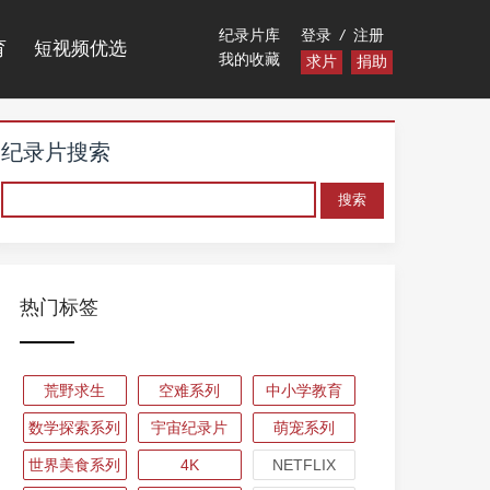
纪录片库
登录
/
注册
育
短视频优选
我的收藏
求片
捐助
纪录片搜索
热门标签
荒野求生
空难系列
中小学教育
数学探索系列
宇宙纪录片
萌宠系列
世界美食系列
4K
NETFLIX