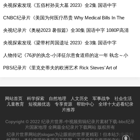
高清网盘
央视探索发现《五佰村孙吴大墓 2023》全2集 国语中字
1080P高清网盘
CNBC纪录片《美国为何医疗昂贵 Why Medical Bills In The
US Are So Expensive 2018》全1集 英语中字 720P高清网盘
央视纪录片《奥秘2023 暑假篇》全30集 国语中字 1080P高清
网盘
央视探索发现《梁带村芮国遗址 2023》全3集 国语中字
1080P高清网盘
人物传记《76岁的执念-小泽征尔患食道癌的这一年 執念～小
澤征爾76歳の闘い 2010》全1集 国语中字 日语中字 标清网盘
PBS纪录片《里克史蒂夫的欧洲艺术 Rick Steves’ Art of
Europe 2022》全6集 英语中字 720P高清网盘
网站首页
科学探索
自然地理
人文历史
军事战争
社会生活
儿童教育
短视频优选
专享资源
帮助中心
全球十大必看纪录
片推荐
Copyright © 2022 纪录片世界-中视频剪辑纪录片素材下载-bbc纪录
片国家地理 全网最全纪录片下载网站 版权所有
纪录片世界网站的slogan为让眼前的世界更精彩！但本站为非营利
性网站，本站资源均来源于互联网，不提供影片资源的存储，不参