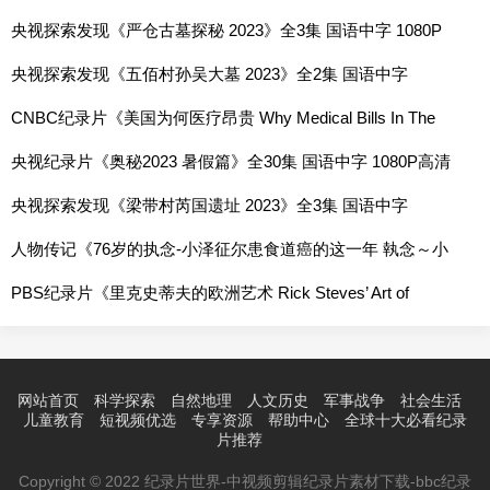
中字 1080P高清网盘
央视探索发现《严仓古墓探秘 2023》全3集 国语中字 1080P
高清网盘
央视探索发现《五佰村孙吴大墓 2023》全2集 国语中字
1080P高清网盘
CNBC纪录片《美国为何医疗昂贵 Why Medical Bills In The
US Are So Expensive 2018》全1集 英语中字 720P高清网盘
央视纪录片《奥秘2023 暑假篇》全30集 国语中字 1080P高清
网盘
央视探索发现《梁带村芮国遗址 2023》全3集 国语中字
1080P高清网盘
人物传记《76岁的执念-小泽征尔患食道癌的这一年 執念～小
澤征爾76歳の闘い 2010》全1集 国语中字 日语中字 标清网盘
PBS纪录片《里克史蒂夫的欧洲艺术 Rick Steves’ Art of
Europe 2022》全6集 英语中字 720P高清网盘
网站首页
科学探索
自然地理
人文历史
军事战争
社会生活
儿童教育
短视频优选
专享资源
帮助中心
全球十大必看纪录
片推荐
Copyright © 2022 纪录片世界-中视频剪辑纪录片素材下载-bbc纪录