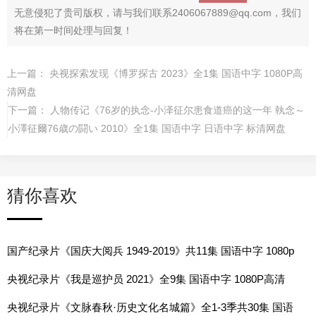
无意侵犯了贵司版权，请与我们联系2406067889@qq.com，我们
将在第一时间处理与回复！
上一篇：
央视探索发现《博罗探古 2023》全1集 国语中字 1080P高
清网盘
下一篇：
人物传记《76岁的执念-小泽征尔患食道癌的这一年 執念～
小澤征爾76歳の闘い 2010》全1集 国语中字 日语中字 标清网盘
猜你喜欢
国产纪录片《国庆大阅兵 1949-2019》共11集 国语中字 1080p
高清网盘
央视纪录片《我是巡护员 2021》全9集 国语中字 1080P高清
网盘
央视纪录片《文脉春秋·历史文化名城篇》全1-3季共30集 国语