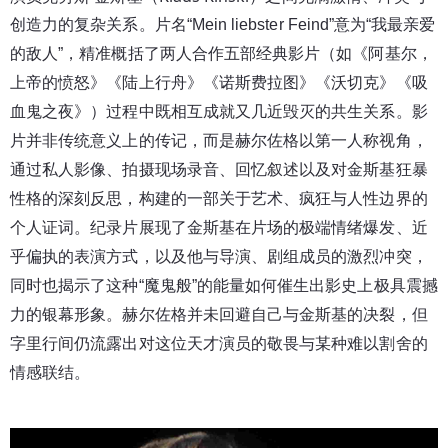
创造力的复杂关系。
片名“Mein liebster Feind”意为“我最亲爱
的敌人”，精准概括了两人合作五部经典影片（如《阿基尔，
上帝的愤怒》《陆上行舟》《诺斯费拉图》《沃切克》《吸
血鬼之夜》）过程中既相互成就又几近毁灭的共生关系。影
片并非传统意义上的传记，而是赫尔佐格以第一人称视角，
通过私人影像、拍摄现场录音、回忆叙述以及对金斯基狂暴
性格的深刻反思，构建的一部关于艺术、疯狂与人性边界的
个人证词。
纪录片展现了金斯基在片场的极端情绪爆发、近
乎偏执的表演方式，以及他与导演、剧组成员的激烈冲突，
同时也揭示了这种“魔鬼般”的能量如何催生出影史上极具震撼
力的银幕形象。赫尔佐格并未回避自己与金斯基的决裂，但
字里行间仍流露出对这位天才演员的敬畏与某种难以割舍的
情感联结。