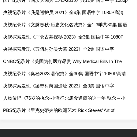
国产纪录片《国庆大阅兵 1949-2019》共11集 国语中字 1080p
高清网盘
央视纪录片《我是巡护员 2021》全9集 国语中字 1080P高清
网盘
央视纪录片《文脉春秋·历史文化名城篇》全1-3季共30集 国语
中字 1080P高清网盘
央视探索发现《严仓古墓探秘 2023》全3集 国语中字 1080P
高清网盘
央视探索发现《五佰村孙吴大墓 2023》全2集 国语中字
1080P高清网盘
CNBC纪录片《美国为何医疗昂贵 Why Medical Bills In The
US Are So Expensive 2018》全1集 英语中字 720P高清网盘
央视纪录片《奥秘2023 暑假篇》全30集 国语中字 1080P高清
网盘
央视探索发现《梁带村芮国遗址 2023》全3集 国语中字
1080P高清网盘
人物传记《76岁的执念-小泽征尔患食道癌的这一年 執念～小
澤征爾76歳の闘い 2010》全1集 国语中字 日语中字 标清网盘
PBS纪录片《里克史蒂夫的欧洲艺术 Rick Steves’ Art of
Europe 2022》全6集 英语中字 720P高清网盘